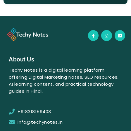
F
I
L
a
n
i
c
s
n
e
t
k
b
a
e
o
g
d
o
r
i
About Us
k
a
n
-
m
f
Techy Notes is a digital learning platform
offering Digital Marketing Notes, SEO resources,
AI learning content, and practical technology
guides in Hindi.
+918318159403
info@techynotes.in