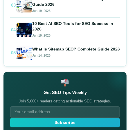
Guide 2026
03
Jun 19, 2026
10 Best AI SEO Tools for SEO Success in
2026
04
Jun 19, 2026
What Is Sitemap SEO? Complete Guide 2026
05
Jun 14, 2026
Get SEO Tips Weekly
Join 5,000+ readers getting actionable SEO strategies.
Subscribe