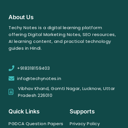
e
t
k
b
a
e
o
g
d
o
r
i
About Us
k
a
n
-
m
f
Techy Notes is a digital learning platform
offering Digital Marketing Notes, SEO resources,
AI learning content, and practical technology
guides in Hindi.
+918318159403
info@techynotes.in
Vibhav Khand, Gomti Nagar, Lucknow, Uttar
Pradesh 226010
Quick Links
Supports
PGDCA Question Papers
Privacy Policy