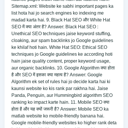
Sitemap.xml: Website ke sabhi important pages ka
list hota hai jo search engines ko indexing me
madad karta hai. 9. Black Hat SEO और White Hat
SEO में क्या अंतर है? Answer: Black Hat SEO :
Unethical SEO techniques jaise keyword stuffing,
cloaking, aur spam backlinks jo Google guidelines
ke khilaf hoti hain. White Hat SEO: Ethical SEO
techniques jo Google guidelines ke according hoti
hain jaise quality content, proper keyword usage,
aur organic backlinks. 10. Google Algorithm क्या होता
है और SEO में इसका क्या महत्व है? Answer: Google
Algorithm ek set of rules hai jo decide karta hai ki
kaunsi website ko kis rank par rakhna hai. Jaise
Panda, Penguin, aur Hummingbird algorithm SEO
ranking ko impact karte hain. 11. Mobile SEO क्या
होता है और यह क्यों जरूरी है? Answer: Mobile SEO ka
matlab website ko mobile-friendly banana hai.
Google mobile-friendly websites ko higher rank deta