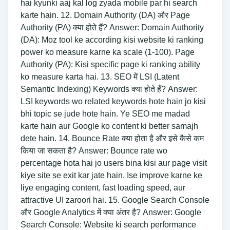
hai kyunki aaj kal log zyada mobile par hi search
karte hain. 12. Domain Authority (DA) और Page
Authority (PA) क्या होते हैं? Answer: Domain Authority
(DA): Moz tool ke according kisi website ki ranking
power ko measure karne ka scale (1-100). Page
Authority (PA): Kisi specific page ki ranking ability
ko measure karta hai. 13. SEO में LSI (Latent
Semantic Indexing) Keywords क्या होते हैं? Answer:
LSI keywords wo related keywords hote hain jo kisi
bhi topic se jude hote hain. Ye SEO me madad
karte hain aur Google ko content ki better samajh
dete hain. 14. Bounce Rate क्या होता है और इसे कैसे कम
किया जा सकता है? Answer: Bounce rate wo
percentage hota hai jo users bina kisi aur page visit
kiye site se exit kar jate hain. Ise improve karne ke
liye engaging content, fast loading speed, aur
attractive UI zaroori hai. 15. Google Search Console
और Google Analytics में क्या अंतर है? Answer: Google
Search Console: Website ki search performance