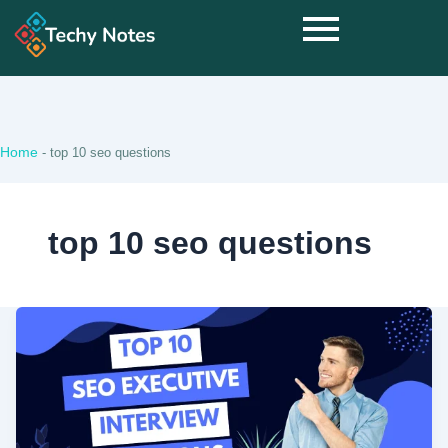
Home
-
top 10 seo questions
top 10 seo questions
Top
20
SEO
Executive
Interview
Questions