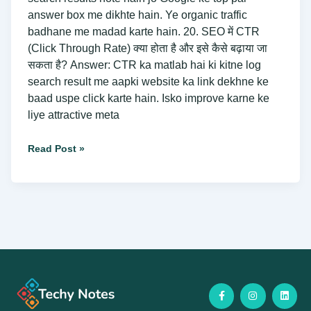
answer box me dikhte hain. Ye organic traffic
badhane me madad karte hain. 20. SEO में CTR
(Click Through Rate) क्या होता है और इसे कैसे बढ़ाया जा
सकता है? Answer: CTR ka matlab hai ki kitne log
search result me aapki website ka link dekhne ke
baad uspe click karte hain. Isko improve karne ke
liye attractive meta
Read Post »
F
I
L
a
n
i
c
s
n