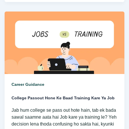
College
Passout
Hone
Ke
Baad
Training
Kare
Ya
Job
Career Guidance
College Passout Hone Ke Baad Training Kare Ya Job
Jab hum college se pass out hote hain, tab ek bada
sawal saamne aata hai Job kare ya training le? Yeh
decision lena thoda confusing ho sakta hai, kyunki