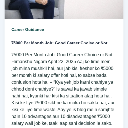
Career Guidance
₹5000 Per Month Job: Good Career Choice or Not
₹5000 Per Month Job: Good Career Choice or Not
Himanshu Nigam April 22, 2025 Aaj ke time mein
job milna mushkil hai, aur jab kisi fresher ko ₹5000
per month ki salary offer hoti hai, to sabse bada
confusion hota hai – “Kya yeh job karni chahiye ya
chhod deni chahiye?” Is sawal ka jawab simple
nahi hai, kyunki har kisi ka situation alag hota hai.
Kisi ke liye ₹5000 sikhne ka moka ho sakta hai, aur
kisi ke liye time waste. Aayiye is blog mein samjhte
hain 10 advantages aur 10 disadvantages ₹5000
salary wali job ke, taaki aap sahi decision le sako.