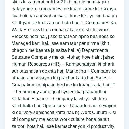
skills ki zaroorat hoti hai? Is blog me hum aapko
batayenge ki companies me kaam karne ki prakriya
kya hoti hai aur wahan safal hone ke liye kin baaton
ka dhyan rakhna zaroori hota hai. 1. Companies Ka
Work Process Har company ka ek nishchit work
Process hota hai, jiske tahat vah apne business ko
Managed karti hai. Isse aam taur par nimnalikhit
bhagon me baanta ja sakta hai: a) Departmental
Structure Company me kai vibhag hote hain, jaise:
Human Resources (HR) – Karmachariyon ki bharti
aur prashasan dekhta hai. Marketing – Company ke
utpaad aur sevayon ka prachar karta hai. Sales –
Graahakon ko utpaad bechne ka kaam karta hai. IT
– Technology aur digital system ka prabandhan
karta hai. Finance – Company ki vittiya sthiti ko
sambhalta hai. Operations – Utpaadon aur sevayon
ki delivery sunishchit karta hai. b) Work Culture Kisi
bhi company me accha work culture hona bahut
zaroori hota hai. Isse karmachariyon ki productivity