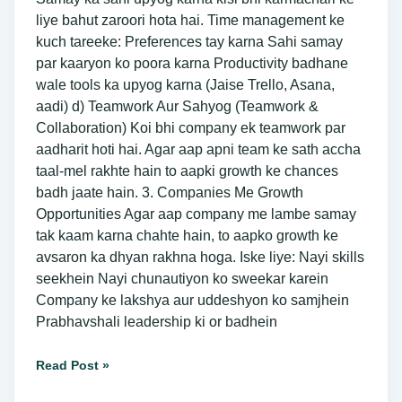
liye bahut zaroori hota hai. Time management ke
kuch tareeke: Preferences tay karna Sahi samay
par kaaryon ko poora karna Productivity badhane
wale tools ka upyog karna (Jaise Trello, Asana,
aadi) d) Teamwork Aur Sahyog (Teamwork &
Collaboration) Koi bhi company ek teamwork par
aadharit hoti hai. Agar aap apni team ke sath accha
taal-mel rakhte hain to aapki growth ke chances
badh jaate hain. 3. Companies Me Growth
Opportunities Agar aap company me lambe samay
tak kaam karna chahte hain, to aapko growth ke
avsaron ka dhyan rakhna hoga. Iske liye: Nayi skills
seekhein Nayi chunautiyon ko sweekar karein
Company ke lakshya aur uddeshyon ko samjhein
Prabhavshali leadership ki or badhein
Read Post »