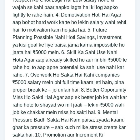
wajah se kahi baar aapko lagta hai ki log aapko
lightly le rahe hain. 4. Demotivation Hoti Hai Agar
aap bohot hard work karte ho lekin salary wahi rehti
hai, to motivation kam ho jata hai. 5. Future
Planning Possible Nahi Hoti Savings, investment,
ya kisi goal ke liye paisa jama karna impossible ho
jaata hai ₹5000 mein. 6. Skill Ka Sahi Use Nahi
Hota Agar aap already skilled ho aur fir bhi ₹5000 le
rahe ho, to aap apne potential ka sahi use nahi kar
rahe. 7. Overwork Ho Sakta Hai Kahi companies
₹5000 salary mein bhi full time kaam leti hain, bina
proper break ke – jo unfair hai. 8. Better Opportunity
Miss Ho Sakti Hai Agar aap ek better job ka wait kar
rahe hote to shayad wo mil jaati – lekin ₹5000 wali
job ke chakkar mein miss ho sakti hai. 9. Mental
Pressure Badh Sakta Hai Kam paisa, zyada kaam,
ghar ka pressure – sab kuch milke stress create kar
sakta hai. 10. Promotion aur Increment Ki