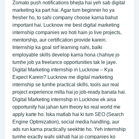
Zomato push notifications bhejta hai yeh sab digital
marketing ka part hai. Agar tum beginner ho ya
fresher ho, to sahi company choose karna bahut
important hai. Lucknow me best digital marketing
internship companies wo hoti hain jo live projects,
mentorship, aur certification provide karein.
Internship ka goal sirf learning nahi, balki
employable skills develop karna hona chahiye jo
tumhe job ya freelance opportunities tak le jaye.
Digital Marketing internship in Lucknow – Kya
Expect Karein? Lucknow me digital marketing
internship se tumhe practical skills, tools aur real
project experience milta hai jo job-ready banata hai.
Digital Marketing internship in Lucknow ek aisa
opportunity hai jahan tum theory ko real world me
apply karte ho. Iska matlab hai ki tum SEO (Search
Engine Optimization), social media handling, aur
ads run karna practically seekhte ho. Yeh internship
tumhe exactly wahi sikhati hai jo companies ko