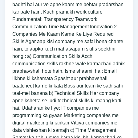
badhti hai aur ve apne kaam me behtar pradarshan
kar pate hain. Kuch pramukh work culture
Fundamental: Transparency Teamwork
Communication Time Management Innovation 2.
Companies Me Kaam Karne Ke Liye Required
Skills Agar aap kisi company me safal hona chahte
hain, to aapko kuch mahatvapurn skills seekhni
hongi: a) Communication Skills Acchi
communication skills rakhne wale karmachari adhik
prabhavshali hote hain. Isme shaamil hai: Email
likhne ki kshamata Spasht aur prabhavshali
baatcheet karne ki kala Boss aur team ke sath sahi
taal-mel banana b) Technical Skills Har company
apne kshetra se judi technical skills ki maang karti
hai. Udaharan ke liye: IT companies me
programming ka gyaan Marketing companies me
digital marketing ki jankari Vittiya companies me
data vishleshan ki samajh c) Time Management
Samay ka sahi upyog karna kisi bhi karmachari ke