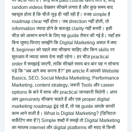
पर अटक जाते हैं। कोई सीधे paid course खरीद लेता है, कोई
random videos देखकर सीखने लगता है और कुछ समय बाद
महसूस होता है कि चीजें जुड़ ही नहीं रही हैं। वजह simple है
roadmap clear नहीं होता। जब direction नहीं होती, तो
information ज्यादा होने के बावजूद clarity नहीं बनती। इसी
चीज़ को आसान बनाने के लिए यह guide तैयार की गई है। यहाँ हम
बिना घुमाए-फिराए समझेंगे कि Digital Marketing असल में क्या
है, beginner को पहले क्या सीखना चाहिए और किन skills पर
शुरुआत में ज्यादा समय देना सही रहेगा। हर चीज़ practical
order में समझाई जाएगी, ताकि सीखते समय बार-बार यह न सोचना
पड़े कि “अब आगे क्या करना है?” इस article में आपको Website
Basics, SEO, Social Media Marketing, Performance
Marketing, content strategy, जरूरी Tools और career
options के बारे में साफ और practical जानकारी मिलेगी। अगर
आप genuinely सीखना चाहते हैं और एक proper digital
marketing roadmap ढूंढ रहे हैं, तो यह guide आपके काफी
काम आने वाली है। What is Digital Marketing? (डिजिटल
मार्केटिंग क्या है?) Simple शब्दों में समझें तो Digital Marketing
का मतलब internet और digital platforms की मदद से किसी