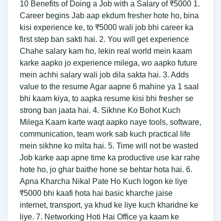
10 Benefits of Doing a Job with a Salary of ₹5000 1.
Career begins Jab aap ekdum fresher hote ho, bina
kisi experience ke, to ₹5000 wali job bhi career ka
first step ban sakti hai. 2. You will get experience
Chahe salary kam ho, lekin real world mein kaam
karke aapko jo experience milega, wo aapko future
mein achhi salary wali job dila sakta hai. 3. Adds
value to the resume Agar aapne 6 mahine ya 1 saal
bhi kaam kiya, to aapka resume kisi bhi fresher se
strong ban jaata hai. 4. Sikhne Ko Bohot Kuch
Milega Kaam karte waqt aapko naye tools, software,
communication, team work sab kuch practical life
mein sikhne ko milta hai. 5. Time will not be wasted
Job karke aap apne time ka productive use kar rahe
hote ho, jo ghar baithe hone se behtar hota hai. 6.
Apna Kharcha Nikal Pate Ho Kuch logon ke liye
₹5000 bhi kaafi hota hai basic kharche jaise
internet, transport, ya khud ke liye kuch kharidne ke
liye. 7. Networking Hoti Hai Office ya kaam ke