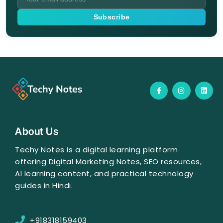
Subscribe
F
I
L
a
n
i
c
s
n
e
t
k
b
a
e
o
g
d
o
r
i
About Us
k
a
n
-
m
f
Techy Notes is a digital learning platform
offering Digital Marketing Notes, SEO resources,
AI learning content, and practical technology
guides in Hindi.
+918318159403