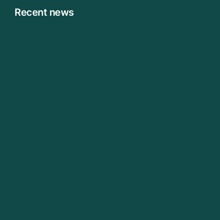
Recent news
Technical SEO Audit Checklist I Use for Every
Website
June 23, 2026