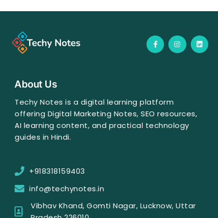
F
I
L
a
n
i
c
s
n
e
t
k
b
a
e
o
g
d
o
r
i
About Us
k
a
n
-
m
f
Techy Notes is a digital learning platform
offering Digital Marketing Notes, SEO resources,
AI learning content, and practical technology
guides in Hindi.
+918318159403
info@techynotes.in
Vibhav Khand, Gomti Nagar, Lucknow, Uttar
Pradesh 226010