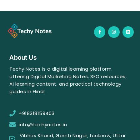
F
I
L
a
n
i
c
s
n
e
t
k
b
a
e
o
g
d
o
r
i
About Us
k
a
n
-
m
f
Techy Notes is a digital learning platform
offering Digital Marketing Notes, SEO resources,
AI learning content, and practical technology
guides in Hindi.
+918318159403
info@techynotes.in
Vibhav Khand, Gomti Nagar, Lucknow, Uttar